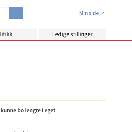
Min side
S
ø
k
litikk
Ledige stillinger
 kunne bo lengre i eget