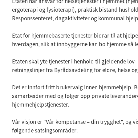
Etaten har ansvar for helsetjenester i hjemmet (hj
ergoterapi og fysioterapi), praktisk bistand hushol
Responssenteret, dagaktiviteter og kommunal hjel
Etat for hjemmebaserte tjenester bidrar til at hjelpe
hverdagen, slik at innbyggerne kan bo hjemme så l
Etaten skal yte tjenester i henhold til gjeldende lov-
retningslinjer fra Byrådsavdeling for eldre, helse og 
Det er innført fritt brukervalg innen hjemmehjelp
samarbeider med og følger opp private leverandør
hjemmehjelpstjenester.
Vår visjon er "Vår kompetanse – din trygghet", og v
følgende satsingsområder: