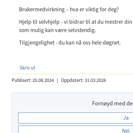
Brukermedvirkning – hva er viktig for deg?
Hjelp til selvhjelp - vi bidrar til at du mestrer d
som mulig kan være selvstendig.
Tilgjengelighet - du kan nå oss hele døgnet.
Skriv ut
Publisert:
20.08.2024
|
Oppdatert:
31.03.2026
Fornøyd med de
E
Ja
r
Nei
d