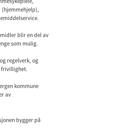
emmesykepleie,
d (hjemmehjelp),
pemiddelservice.
midler blir en del av
enge som mulig.
 og regelverk, og
frivillighet.
. Bergen kommune
er av
isjonen bygger på