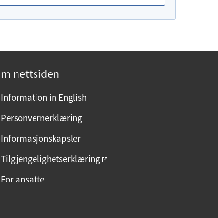
m nettsiden
Information in English
Personvernerklæring
Informasjonskapsler
Tilgjengelighetserklæring
For ansatte
F
I
L