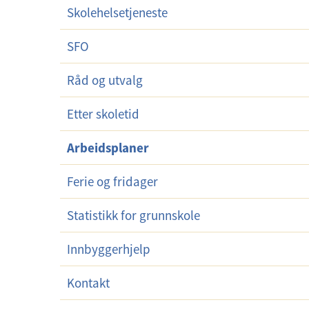
Skolehelsetjeneste
r
m
SFO
e
n
Råd og utvalg
y
Etter skoletid
Arbeidsplaner
Ferie og fridager
Statistikk for grunnskole
Innbyggerhjelp
Kontakt