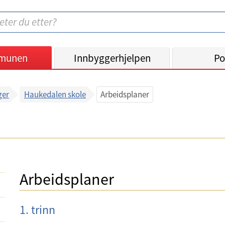
munen
Innbyggerhjelpen
Po
ger
Haukedalen skole
Arbeidsplaner
Arbeidsplaner
1. trinn