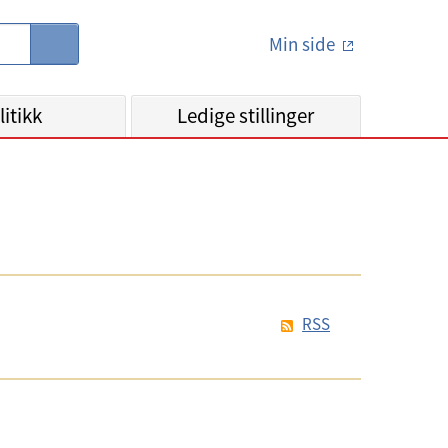
Min side
S
ø
k
litikk
Ledige stillinger
RSS