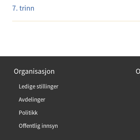
7. trinn
Organisasjon
O
Ledige stillinger
Avdelinger
Politikk
Offentlig innsyn