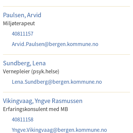
l
-
e
p
Paulsen, Arvid
f
o
Miljøterapeut
o
s
T
40811157
n
t
e
:
E
Arvid.Paulsen
@
bergen.kommune.no
:
l
-
e
p
Sundberg, Lena
f
o
Vernepleier (psyk.helse)
o
s
E
Lena.Sundberg
@
bergen.kommune.no
n
t
-
:
:
p
Vikingvaag, Yngve Rasmussen
o
Erfaringskonsulent med MB
s
T
40811158
t
e
E
Yngve.Vikingvaag
@
bergen.kommune.no
: