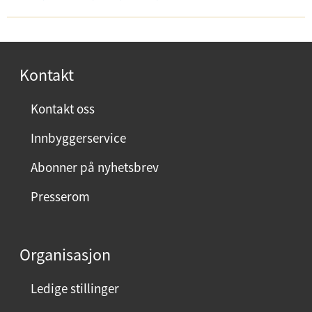
l
-
e
p
f
o
o
s
Kontakt
n
t
:
Kontakt oss
:
Innbyggerservice
Abonner på nyhetsbrev
Presserom
Organisasjon
Ledige stillinger