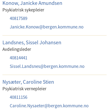
p
Konow, Janicke Amundsen
f
o
Psykiatrisk sykepleier
o
s
T
40817589
n
t
e
:
E
Janicke.Konow
@
bergen.kommune.no
:
l
-
e
p
Landsnes, Sissel Johansen
f
o
Avdelingsleder
o
s
T
40814441
n
t
e
:
E
Sissel.Landsnes
@
bergen.kommune.no
:
l
-
e
p
Nysæter, Caroline Stien
f
o
Psykiatrisk vernepleier
o
s
T
40811156
n
t
e
:
E
Caroline.Nysaeter
@
bergen.kommune.no
: