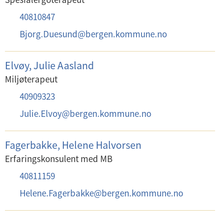
T
40810847
e
E
Bjorg.Duesund
@
bergen.kommune.no
l
-
e
p
Elvøy, Julie Aasland
f
o
Miljøterapeut
o
s
T
40909323
n
t
e
:
E
Julie.Elvoy
@
bergen.kommune.no
:
l
-
e
p
Fagerbakke, Helene Halvorsen
f
o
Erfaringskonsulent med MB
o
s
T
40811159
n
t
e
:
E
Helene.Fagerbakke
@
bergen.kommune.no
:
l
-
e