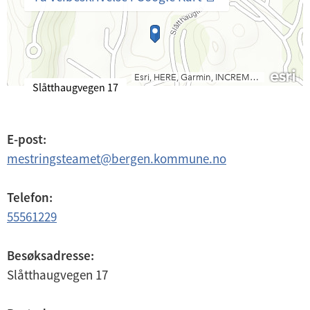
B
Slåtthaugvegen 17
e
s
ø
E-post:
k
mestringsteamet
@
bergen.kommune.no
s
a
d
Telefon:
r
55561229
e
s
s
Besøksadresse:
e
Slåtthaugvegen 17
: