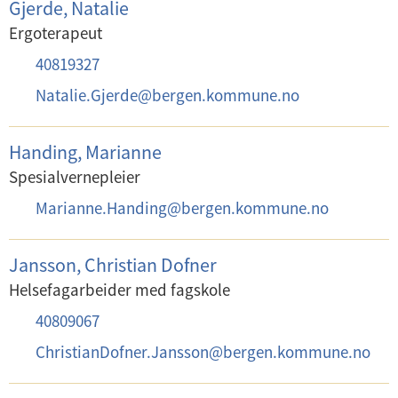
p
Gjerde, Natalie
f
o
Ergoterapeut
o
s
T
40819327
n
t
e
:
E
Natalie.Gjerde
@
bergen.kommune.no
:
l
-
e
p
Handing, Marianne
f
o
Spesialvernepleier
o
s
E
Marianne.Handing
@
bergen.kommune.no
n
t
-
:
:
p
Jansson, Christian Dofner
o
Helsefagarbeider med fagskole
s
T
40809067
t
e
E
ChristianDofner.Jansson
@
bergen.kommune.no
:
l
-
e