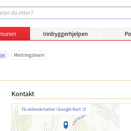
munen
Innbyggerhjelpen
Po
ger
Mestringsteam
Kontakt
Få veibeskrivelse i Google Kart
E
-
T
p
e