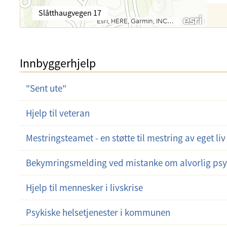
o
l
s
B
Slåtthaugvegen 17
e
t
e
f
:
s
o
ø
n
k
:
Innbyggerhjelp
s
a
d
"Sent ute"
r
e
Hjelp til veteran
s
s
Mestringsteamet - en støtte til mestring av eget liv
e
:
Bekymringsmelding ved mistanke om alvorlig ps
Hjelp til mennesker i livskrise
Psykiske helsetjenester i kommunen