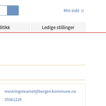
Min side
S
ø
k
litikk
Ledige stillinger
mestringsteamet
@
bergen.kommune.no
55561229