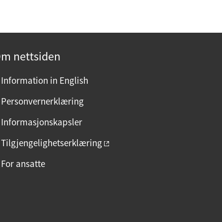
m nettsiden
Information in English
Personvernerklæring
Informasjonskapsler
Tilgjengelighetserklæring
For ansatte
F
I
L
a
n
i