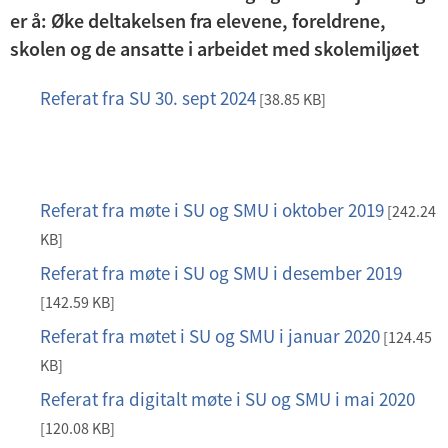
er å: Øke deltakelsen fra elevene, foreldrene,
skolen og de ansatte i arbeidet med skolemiljøet
Referat fra SU 30. sept 2024
p
[38.85 KB]
d
f
Referat fra møte i SU og SMU i oktober 2019
p
[242.24
d
KB]
f
Referat fra møte i SU og SMU i desember 2019
p
d
[142.59 KB]
f
Referat fra møtet i SU og SMU i januar 2020
p
[124.45
d
KB]
f
Referat fra digitalt møte i SU og SMU i mai 2020
p
d
[120.08 KB]