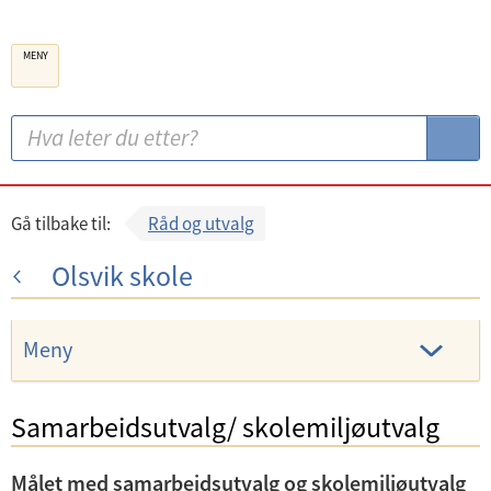
B
MENY
e
r
g
S
S
e
ø
ø
n
k
k
k
:
Gå tilbake til:
Råd og utvalg
o
Olsvik skole
m
m
u
Meny
n
e
Samarbeidsutvalg/ skolemiljøutvalg
Målet med samarbeidsutvalg og skolemiljøutvalg