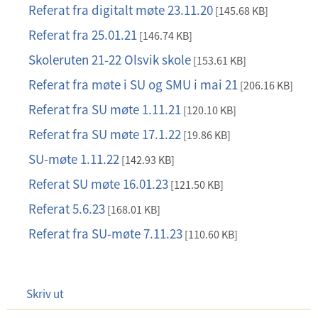
f
Referat fra digitalt møte 23.11.20
p
[145.68 KB]
d
Referat fra 25.01.21
p
[146.74 KB]
f
d
Skoleruten 21-22 Olsvik skole
p
[153.61 KB]
f
d
Referat fra møte i SU og SMU i mai 21
p
[206.16 KB]
f
d
Referat fra SU møte 1.11.21
p
[120.10 KB]
f
d
Referat fra SU møte 17.1.22
p
[19.86 KB]
f
d
SU-møte 1.11.22
p
[142.93 KB]
f
d
Referat SU møte 16.01.23
p
[121.50 KB]
f
d
Referat 5.6.23
p
[168.01 KB]
f
d
Referat fra SU-møte 7.11.23
p
[110.60 KB]
f
d
f
Skriv ut