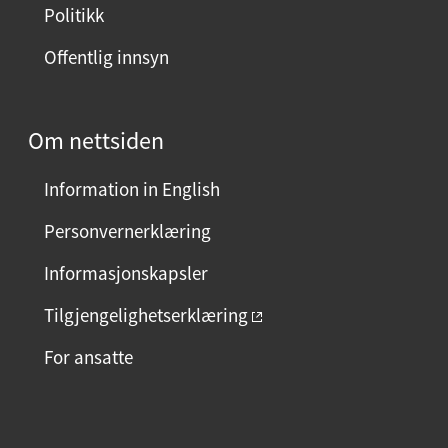
Politikk
Offentlig innsyn
Om nettsiden
Information in English
Personvernerklæring
Informasjonskapsler
Tilgjengelighetserklæring
For ansatte
F
I
L