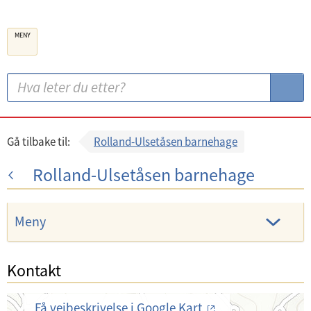
B
MENY
e
r
g
S
S
e
ø
ø
n
k
k
k
:
Gå tilbake til:
Rolland-Ulsetåsen barnehage
o
Rolland-Ulsetåsen barnehage
m
m
u
Meny
n
e
Kontakt
Få veibeskrivelse i Google Kart