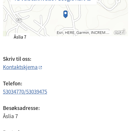
B
Åslia 7
e
s
ø
Skriv til oss:
k
Kontaktskjema
s
a
d
Telefon:
r
53034770/53039475
e
s
s
Besøksadresse:
e
Åslia 7
: