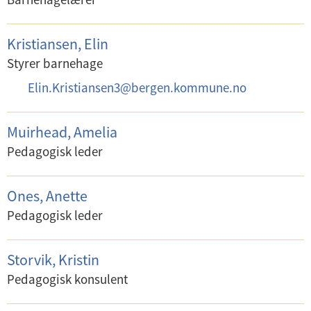
Kristiansen, Elin
Styrer barnehage
E
Elin.Kristiansen3
@
bergen.kommune.no
-
p
Muirhead, Amelia
o
Pedagogisk leder
s
t
Ones, Anette
:
Pedagogisk leder
Storvik, Kristin
Pedagogisk konsulent