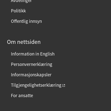
Avdelinger
s
i
Politikk
d
Offentlig innsyn
e
n
?
Om nettsiden
V
e
Information in English
l
g
Personvernerklæring
j
Informasjonskapsler
a
e
Tilgjengelighetserklæring
l
For ansatte
l
e