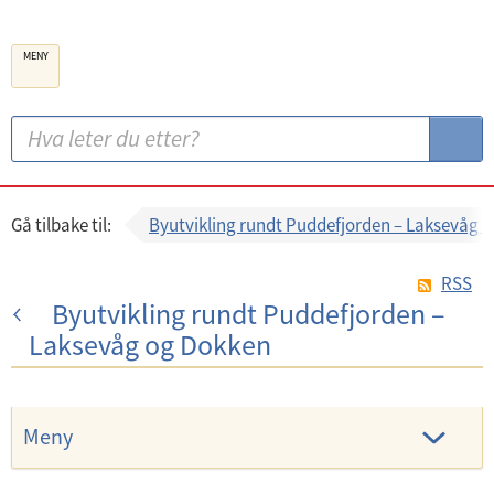
B
MENY
e
r
g
S
S
e
ø
ø
n
k
k
k
:
Gå tilbake til:
Byutvikling rundt Puddefjorden – Laksevåg 
o
m
RSS
Byutvikling rundt Puddefjorden –
m
Laksevåg og Dokken
u
n
e
Meny