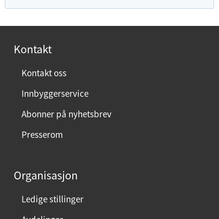
u
f
o
r
Kontakt
n
ø
Kontakt oss
y
Innbyggerservice
d
m
Abonner på nyhetsbrev
e
Presserom
d
d
e
Organisasjon
n
n
Ledige stillinger
e