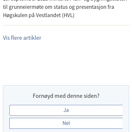
til grunneiermøte om status og presentasjon fra
Høgskulen på Vestlandet (HVL)
Vis flere artikler
Fornøyd med denne siden?
E
Ja
r
Nei
d