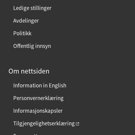
n
Ledige stillinger
e
Avdelinger
s
i
Politikk
d
Offentlig innsyn
e
n
?
Om nettsiden
V
e
Information in English
l
g
Personvernerklæring
j
Informasjonskapsler
a
e
Tilgjengelighetserklæring
l