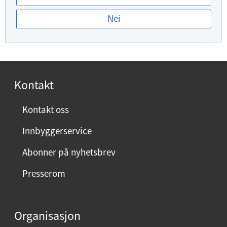
r
Nei
d
u
f
o
r
Kontakt
n
ø
Kontakt oss
y
Innbyggerservice
d
m
Abonner på nyhetsbrev
e
Presserom
d
d
e
Organisasjon
n