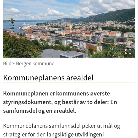
U
n
d
e
r
m
e
Bilde: Bergen kommune
n
Kommuneplanens arealdel
y
Kommuneplanen er kommunens øverste
styringsdokument, og består av to deler: En
samfunnsdel og en arealdel.
Kommuneplanens samfunnsdel peker ut mål og
strategier for den langsiktige utviklingen i