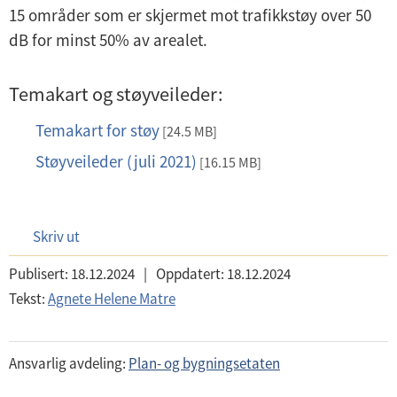
15 områder som er skjermet mot trafikkstøy over 50
dB for minst 50% av arealet.
Temakart og støyveileder:
Temakart for støy
p
[24.5 MB]
d
Støyveileder (juli 2021)
p
[16.15 MB]
f
d
f
Skriv ut
Publisert:
18.12.2024
|
Oppdatert:
18.12.2024
Tekst:
Agnete Helene Matre
Ansvarlig avdeling:
Plan- og bygningsetaten