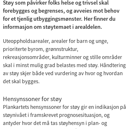
Støy som påvirker folks helse og trivsel skal
U
forebygges og begrenses, og avveies mot behov
n
for et tjenlig utbyggingsmønster. Her finner du
d
informasjon om støytemaet i arealdelen.
e
r
Uteoppholdsarealer, arealer for barn og unge,
m
prioriterte byrom, grønnstruktur,
e
rekreasjonsområder, kulturminner og stille områder
n
skal i minst mulig grad belastes med støy. Håndtering
y
av støy skjer både ved vurdering av hvor og hvordan
det skal bygges.
Hensynssoner for støy
Plankartets hensynssoner for støy gir en indikasjon på
støynivået i framskrevet prognosesituasjon, og
antyder hvor det må tas støyhensyn i plan- og