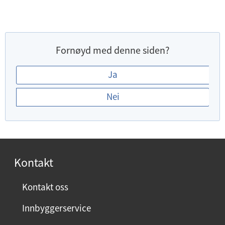
Fornøyd med denne siden?
E
Ja
r
Nei
d
u
f
o
r
Kontakt
n
ø
Kontakt oss
y
Innbyggerservice
d