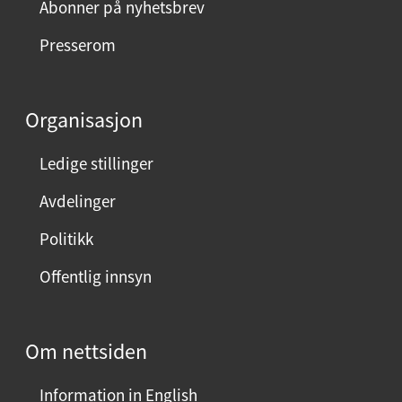
m
Abonner på nyhetsbrev
e
Presserom
d
d
e
Organisasjon
n
n
Ledige stillinger
e
Avdelinger
s
i
Politikk
d
Offentlig innsyn
e
n
?
Om nettsiden
V
e
Information in English