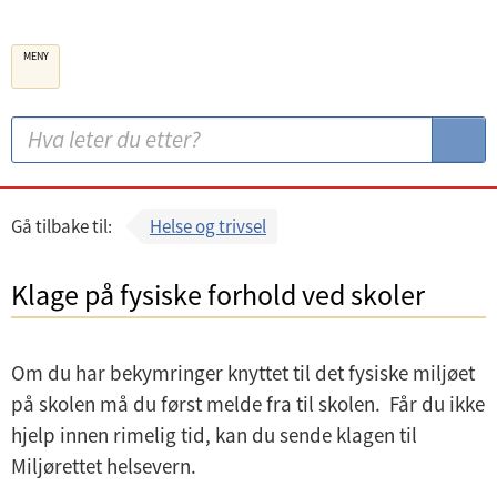
B
MENY
e
r
g
S
S
e
ø
ø
n
k
k
k
:
Gå tilbake til:
Helse og trivsel
o
m
Klage på fysiske forhold ved skoler
m
u
Om du har bekymringer knyttet til det fysiske miljøet
n
på skolen må du først melde fra til skolen. Får du ikke
e
hjelp innen rimelig tid, kan du sende klagen til
Miljørettet helsevern.