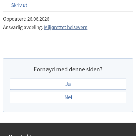
Skriv ut
Oppdatert: 26.06.2026
Ansvarlig avdeling:
Miljørettet helsevern
Fornøyd med denne siden?
E
Ja
r
Nei
d
u
f
o
r