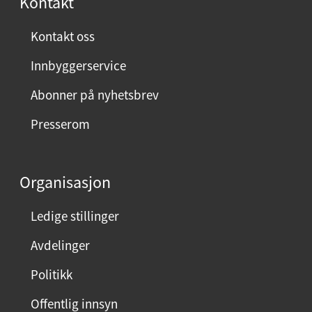
Kontakt
n
ø
Kontakt oss
y
Innbyggerservice
d
m
Abonner på nyhetsbrev
e
Presserom
d
d
e
Organisasjon
n
n
Ledige stillinger
e
Avdelinger
s
i
Politikk
d
Offentlig innsyn
e