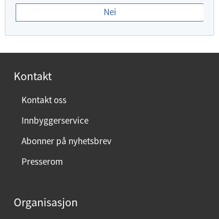
r
Nei
d
u
f
o
r
Kontakt
n
ø
Kontakt oss
y
Innbyggerservice
d
m
Abonner på nyhetsbrev
e
Presserom
d
d
e
Organisasjon
n