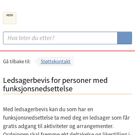
B
MENY
e
r
g
S
S
e
ø
ø
n
k
k
k
:
Gå tilbake til:
Støttekontakt
o
m
Ledsagerbevis for personer med
m
funksjonsnedsettelse
u
n
Med ledsagerbevis kan du som har en
e
funksjonsnedsettelse ta med deg en ledsager som får
gratis adgang til aktiviteter og arrangementer.
Ordningen skal fremme økt deltakelse og likestilling i