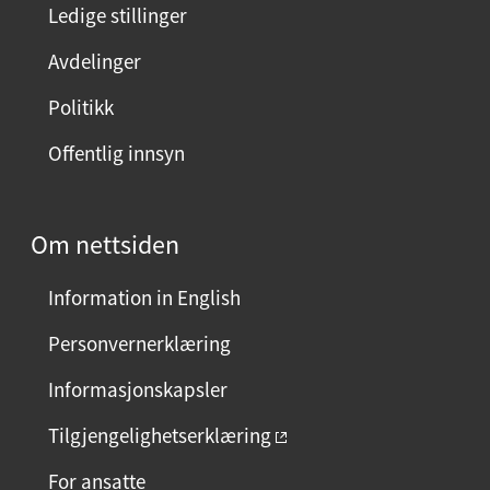
n
Ledige stillinger
e
Avdelinger
s
i
Politikk
d
Offentlig innsyn
e
n
?
Om nettsiden
V
e
Information in English
l
g
Personvernerklæring
j
Informasjonskapsler
a
e
Tilgjengelighetserklæring
l
For ansatte