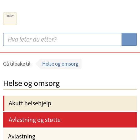
B
MENY
e
r
g
S
S
e
ø
ø
n
k
k
k
:
Gå tilbake til:
Helse og omsorg
o
m
Helse og omsorg
m
u
Akutt helsehjelp
n
e
Avlastning og støtte
Avlastning