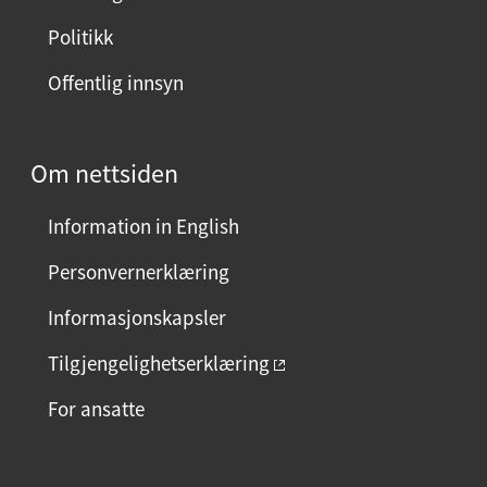
i
Politikk
d
Offentlig innsyn
e
n
?
Om nettsiden
V
e
Information in English
l
g
Personvernerklæring
j
Informasjonskapsler
a
e
Tilgjengelighetserklæring
l
For ansatte
l
e
r
F
I
L