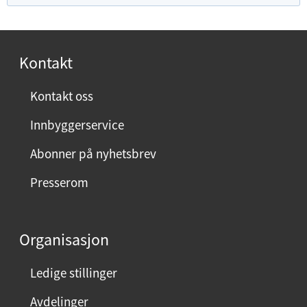
f
o
r
Kontakt
n
ø
Kontakt oss
y
Innbyggerservice
d
m
Abonner på nyhetsbrev
e
Presserom
d
d
e
Organisasjon
n
n
Ledige stillinger
e
Avdelinger
s