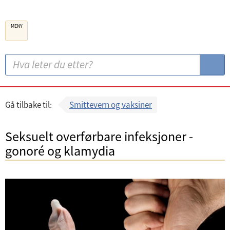
B
MENY
e
r
g
S
S
e
ø
ø
n
k
k
k
:
Gå tilbake til:
Smittevern og vaksiner
o
m
Seksuelt overførbare infeksjoner -
m
gonoré og klamydia
u
n
e