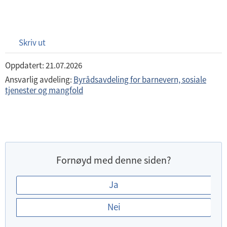
Skriv ut
Oppdatert: 21.07.2026
Ansvarlig avdeling:
Byrådsavdeling for barnevern, sosiale
tjenester og mangfold
Fornøyd med denne siden?
E
Ja
r
Nei
d
u