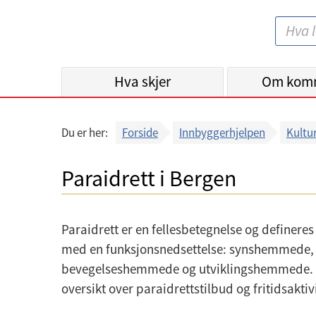
B
S
e
ø
r
k
Hva skjer
g
Om kom
:
e
n
Du er her:
Forside
Innbyggerhjelpen
Kultur
k
o
Paraidrett i Bergen
m
m
u
Paraidrett er en fellesbetegnelse og definere
n
med en funksjonsnedsettelse: synshemmede
e
bevegelseshemmede og utviklingshemmede. P
oversikt over paraidrettstilbud og fritidsakti