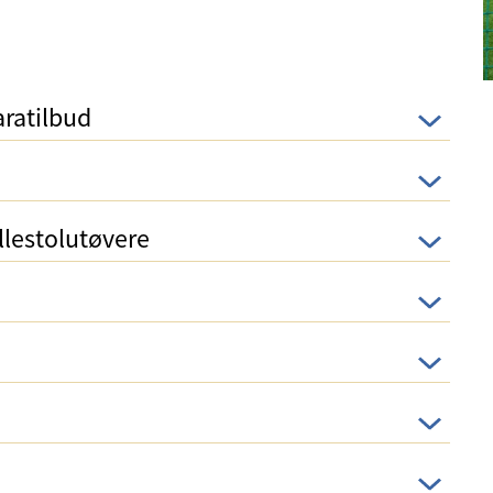
ratilbud
llestolutøvere