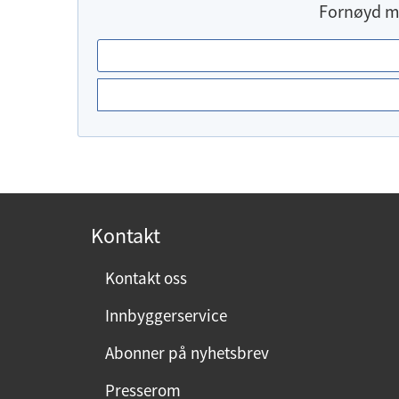
Fornøyd m
E
r
d
u
f
o
r
n
Kontakt
ø
y
Kontakt oss
d
Innbyggerservice
m
e
Abonner på nyhetsbrev
d
Presserom
d