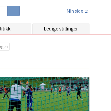
Min side
S
ø
k
litikk
Ledige stillinger
ergen