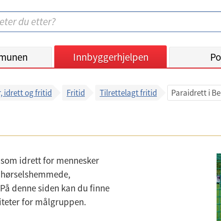
munen
Innbyggerhjelpen
Po
, idrett og fritid
Fritid
Tilrettelagt fritid
Paraidrett i B
s som idrett for mennesker
, hørselshemmede,
å denne siden kan du finne
viteter for målgruppen.