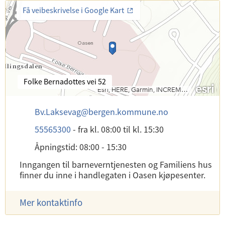
Få veibeskrivelse i Google Kart
B
Folke Bernadottes vei 52
e
s
E
Bv.Laksevag
@
bergen.kommune.no
ø
-
k
T
55565300
-
fra kl. 08:00
til kl. 15:30
p
s
e
o
a
Åpningstid: 08:00 - 15:30
l
s
d
e
t
Inngangen til barneverntjenesten og Familiens hus
r
f
:
finner du inne i handlegaten i Oasen kjøpesenter.
e
o
s
n
s
Mer kontaktinfo
:
e
: