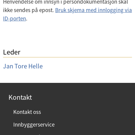
Henvendelse om innsyn i persondokumentasjon skal
ikke sendes på epost.
Bruk skjema med innlogging via
ID-porten
.
Leder
Jan Tore Helle
Kontakt
Kontakt oss
Innbyggerservice