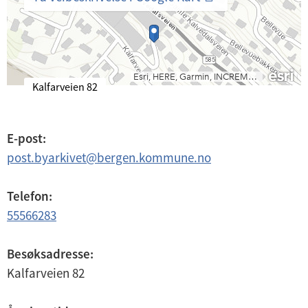
B
Kalfarveien 82
e
s
ø
E-post:
k
post.byarkivet
@
bergen.kommune.no
s
a
d
Telefon:
r
55566283
e
s
s
Besøksadresse:
e
Kalfarveien 82
: