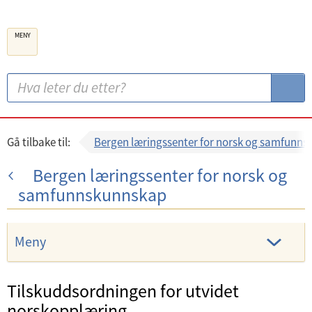
B
MENY
e
r
g
S
S
e
ø
ø
n
k
k
k
:
Gå tilbake til:
Bergen læringssenter for norsk og samfunn
o
Bergen læringssenter for norsk og
m
samfunnskunnskap
m
u
n
Meny
e
Tilskuddsordningen for utvidet
norskopplæring