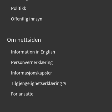
Politikk
Offentlig innsyn
Om nettsiden
Information in English
Personvernerklæring
Informasjonskapsler
Tilgjengelighetserklæring
For ansatte
F
I
L