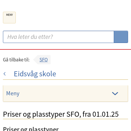
B
MENY
e
r
g
S
S
e
ø
ø
n
k
k
k
:
Gå tilbake til:
SFO
o
Eidsvåg skole
m
m
u
Meny
n
e
Priser og plasstyper SFO, fra 01.01.25
Priser og plasstyper