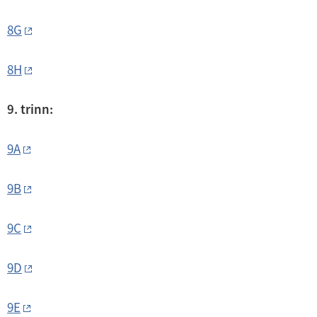
8G
8H
9. trinn:
9A
9B
9C
9D
9E