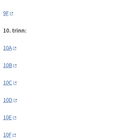
9F
10. trinn:
10A
10B
10C
10D
10E
10F