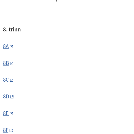
8. trinn
8A
8B
8C
8D
8E
8F