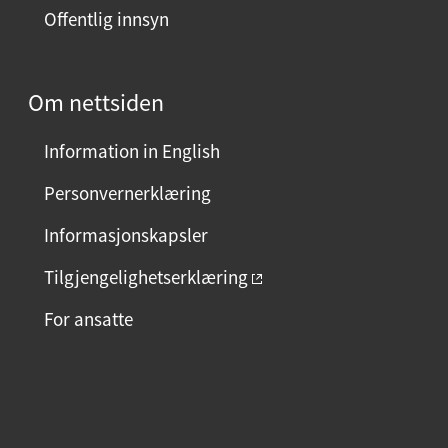
Offentlig innsyn
Om nettsiden
Information in English
Personvernerklæring
Informasjonskapsler
Tilgjengelighetserklæring
For ansatte
F
I
L
a
n
i
c
s
n