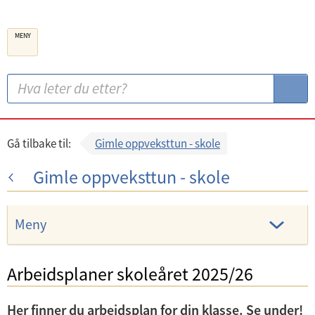
B
MENY
e
r
g
S
S
e
ø
ø
n
k
k
k
:
Gå tilbake til:
Gimle oppveksttun - skole
o
Gimle oppveksttun - skole
m
m
u
Meny
n
e
Arbeidsplaner skoleåret 2025/26
Her finner du arbeidsplan for din klasse. Se under!