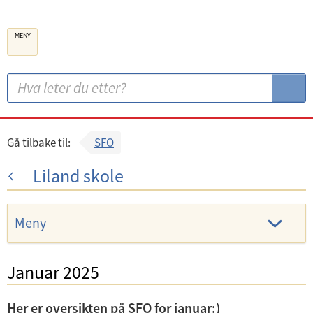
B
MENY
e
r
g
S
S
e
ø
ø
n
k
k
k
:
Gå tilbake til:
SFO
o
Liland skole
m
m
u
Meny
n
e
Januar 2025
Her er oversikten på SFO for januar:)