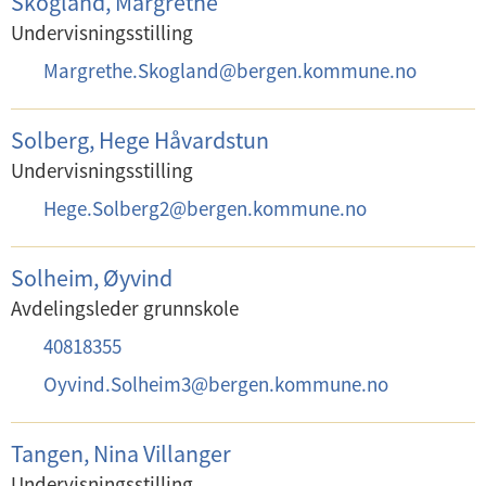
Skogland, Margrethe
o
Undervisningsstilling
s
E
Margrethe.Skogland
@
bergen.kommune.no
t
-
:
p
Solberg, Hege Håvardstun
o
Undervisningsstilling
s
E
Hege.Solberg2
@
bergen.kommune.no
t
-
:
p
Solheim, Øyvind
o
Avdelingsleder grunnskole
s
T
40818355
t
e
E
Oyvind.Solheim3
@
bergen.kommune.no
:
l
-
e
p
Tangen, Nina Villanger
f
o
Undervisningsstilling