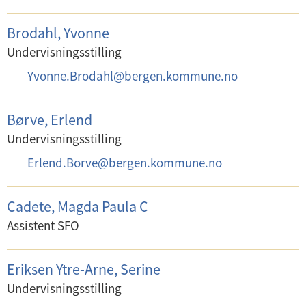
-
:
p
Brodahl, Yvonne
o
Undervisningsstilling
s
E
Yvonne.Brodahl
@
bergen.kommune.no
t
-
:
p
Børve, Erlend
o
Undervisningsstilling
s
E
Erlend.Borve
@
bergen.kommune.no
t
-
:
p
Cadete, Magda Paula C
o
Assistent SFO
s
t
Eriksen Ytre-Arne, Serine
:
Undervisningsstilling