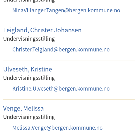
o
s
E
NinaVillanger.Tangen
@
bergen.kommune.no
n
t
-
:
:
p
Teigland, Christer Johansen
o
Undervisningsstilling
s
E
Christer.Teigland
@
bergen.kommune.no
t
-
:
p
Ulveseth, Kristine
o
Undervisningsstilling
s
E
Kristine.Ulveseth
@
bergen.kommune.no
t
-
:
p
Venge, Melissa
o
Undervisningsstilling
s
E
Melissa.Venge
@
bergen.kommune.no
t
-