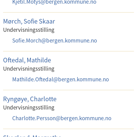
E
Kjetil.Motys
@
bergen.kommune.no
t
-
:
p
Mørch, Sofie Skaar
o
Undervisningsstilling
s
E
Sofie.Morch
@
bergen.kommune.no
t
-
:
p
Oftedal, Mathilde
o
Undervisningsstilling
s
E
Mathilde.Oftedal
@
bergen.kommune.no
t
-
:
p
Ryngøye, Charlotte
o
Undervisningsstilling
s
E
Charlotte.Persson
@
bergen.kommune.no
t
-
:
p