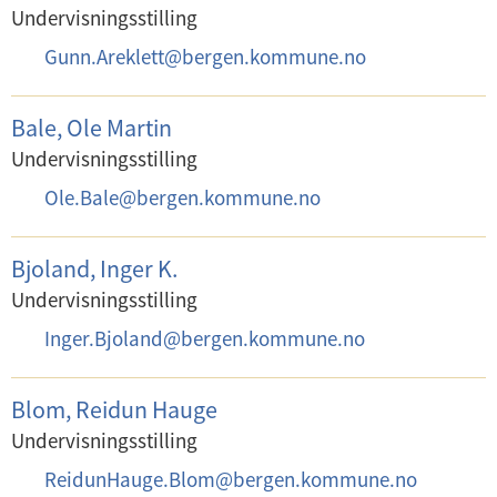
o
Undervisningsstilling
s
E
Gunn.Areklett
@
bergen.kommune.no
t
-
:
p
Bale, Ole Martin
o
Undervisningsstilling
s
E
Ole.Bale
@
bergen.kommune.no
t
-
:
p
Bjoland, Inger K.
o
Undervisningsstilling
s
E
Inger.Bjoland
@
bergen.kommune.no
t
-
:
p
Blom, Reidun Hauge
o
Undervisningsstilling
s
E
ReidunHauge.Blom
@
bergen.kommune.no
t