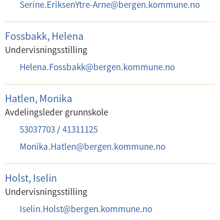
E
Serine.EriksenYtre-Arne
@
bergen.kommune.no
-
p
Fossbakk, Helena
o
Undervisningsstilling
s
E
Helena.Fossbakk
@
bergen.kommune.no
t
-
:
p
Hatlen, Monika
o
Avdelingsleder grunnskole
s
T
53037703
/
41311125
t
e
E
Monika.Hatlen
@
bergen.kommune.no
:
l
-
e
p
Holst, Iselin
f
o
Undervisningsstilling
o
s
E
Iselin.Holst
@
bergen.kommune.no
n
t