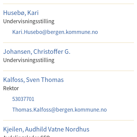
-
:
:
p
Husebø, Kari
o
Undervisningsstilling
s
E
Kari.Husebo
@
bergen.kommune.no
t
-
:
p
Johansen, Christoffer G.
o
Undervisningsstilling
s
t
Kalfoss, Sven Thomas
:
Rektor
T
53037701
e
E
Thomas.Kalfoss
@
bergen.kommune.no
l
-
e
p
Kjeilen, Audhild Vatne Nordhus
f
o