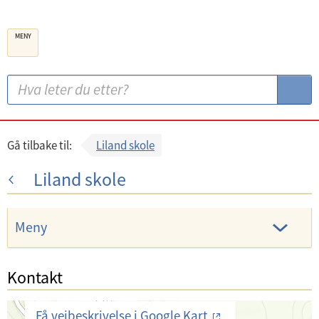
B
MENY
e
r
g
S
S
e
ø
ø
n
k
k
k
:
Gå tilbake til:
Liland skole
o
Liland skole
m
m
u
Meny
n
e
Kontakt
Få veibeskrivelse i Google Kart