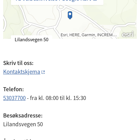
B
Lilandsvegen 50
e
s
ø
Skriv til oss:
k
Kontaktskjema
s
a
d
Telefon:
r
53037700
-
fra kl. 08:00
til kl. 15:30
e
s
s
Besøksadresse:
e
Lilandsvegen 50
: