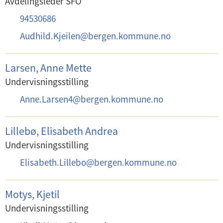
Avdelingsleder SFO
o
s
T
94530686
n
t
e
:
E
Audhild.Kjeilen
@
bergen.kommune.no
:
l
-
e
p
Larsen, Anne Mette
f
o
Undervisningsstilling
o
s
E
Anne.Larsen4
@
bergen.kommune.no
n
t
-
:
:
p
Lillebø, Elisabeth Andrea
o
Undervisningsstilling
s
E
Elisabeth.Lillebo
@
bergen.kommune.no
t
-
:
p
Motys, Kjetil
o
Undervisningsstilling
s