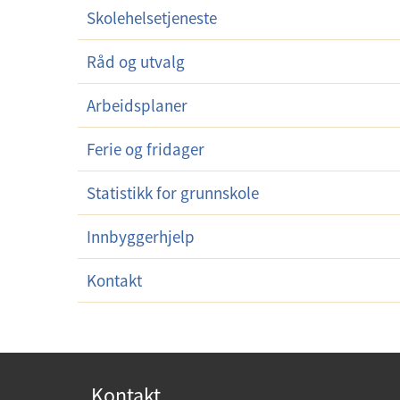
Skolehelsetjeneste
r
m
Råd og utvalg
e
n
Arbeidsplaner
y
Ferie og fridager
Statistikk for grunnskole
Innbyggerhjelp
Kontakt
Kontakt