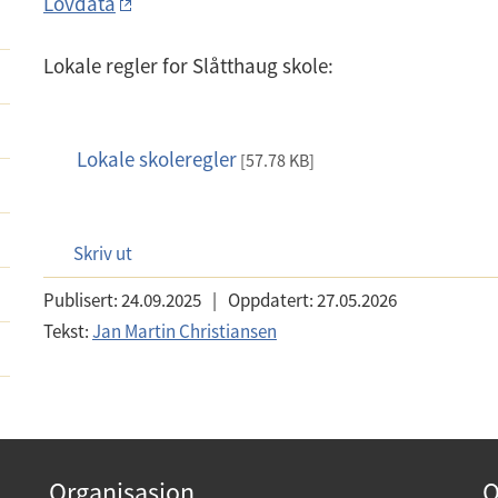
Lovdata
Lokale regler for Slåtthaug skole:
Lokale skoleregler
p
[57.78 KB]
d
f
Skriv ut
Publisert:
24.09.2025
|
Oppdatert:
27.05.2026
Tekst:
Jan Martin Christiansen
Organisasjon
O