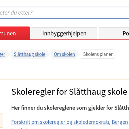
munen
Innbyggerhjelpen
Po
ger
Slåtthaug skole
Om skolen
Skolens planer
Skoleregler for Slåtthaug skole
Her finner du skolereglene som gjelder for Slått
Forskrift om skoleregler og skoledemokrati, Berge