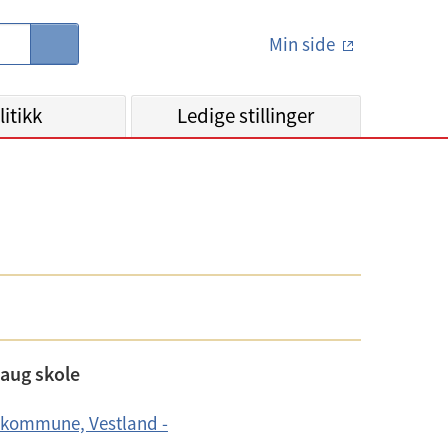
Min side
S
ø
k
litikk
Ledige stillinger
haug skole
n kommune, Vestland -