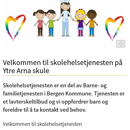
d
e
r
m
e
n
y
Velkommen til skolehelsetjenesten på
Ytre Arna skule
Skolehelsetjenesten er en del av Barne- og
familietjenesten i Bergen Kommune. Tjenesten er
et lavterskeltilbud og vi oppfordrer barn og
foreldre til å ta kontakt ved behov.
Velkommen til skolehelsetjenesten