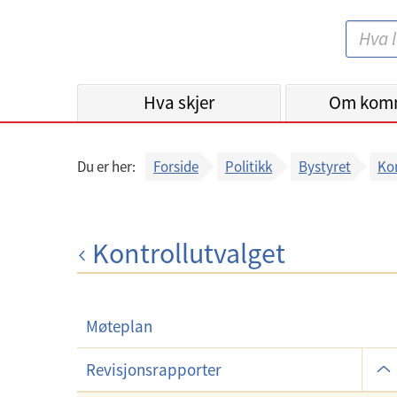
B
S
e
ø
r
k
Hva skjer
g
Om kom
:
e
n
Du er her:
Forside
Politikk
Bystyret
Kon
k
o
m
Kontrollutvalget
m
u
n
e
Møteplan
U
Revisjonsrapporter
n