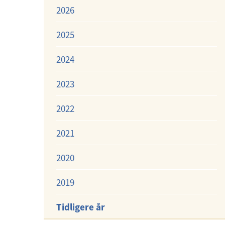
d
2026
e
2025
r
m
2024
e
n
2023
y
2022
2021
2020
2019
Tidligere år