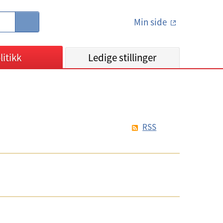
Min side
S
ø
k
litikk
Ledige stillinger
RSS