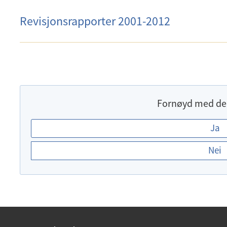
Revisjonsrapporter 2001-2012
Fornøyd med de
E
Ja
r
Nei
d
u
f
o
r
n