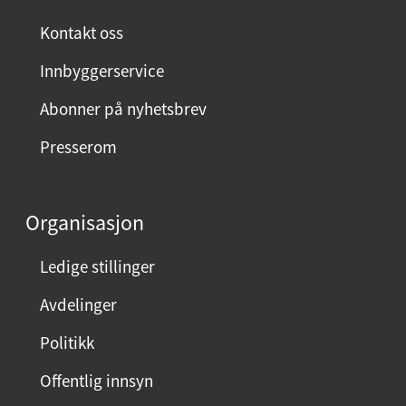
n
ø
Kontakt oss
y
Innbyggerservice
d
m
Abonner på nyhetsbrev
e
Presserom
d
d
e
Organisasjon
n
n
Ledige stillinger
e
Avdelinger
s
i
Politikk
d
Offentlig innsyn
e