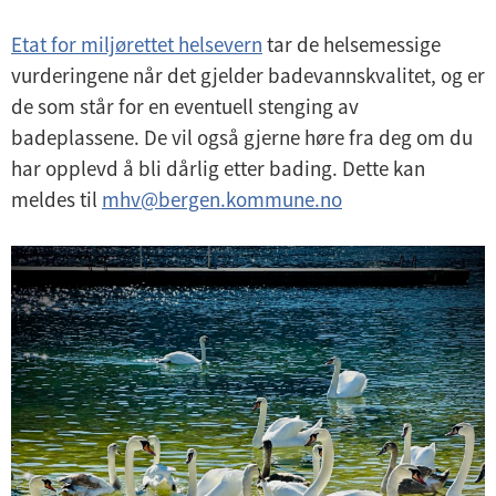
Etat for miljørettet helsevern
tar de helsemessige
vurderingene når det gjelder badevannskvalitet, og er
de som står for en eventuell stenging av
badeplassene. De vil også gjerne høre fra deg om du
har opplevd å bli dårlig etter bading. Dette kan
meldes til
mhv@bergen.kommune.no