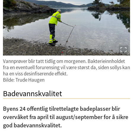
n
e
d
r
e
m
r
e
m
n
e
y
n
y
Vannprøver blir tatt tidlig om morgenen. Bakterieinnholdet
fra en eventuell forurensing vil være størst da, siden sollys kan
ha en viss desinfiserende effekt.
Bilde: Trude Haugen
Badevannskvalitet
Byens 24 offentlig tilrettelagte badeplasser blir
overvåket fra april til august/september for å sikre
god badevannskvalitet.