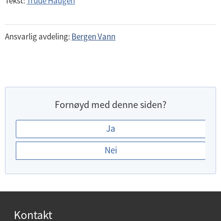
Tekst:
Trude Haugen
Ansvarlig avdeling:
Bergen Vann
Fornøyd med denne siden?
E
Ja
r
Nei
d
u
f
o
r
Kontakt