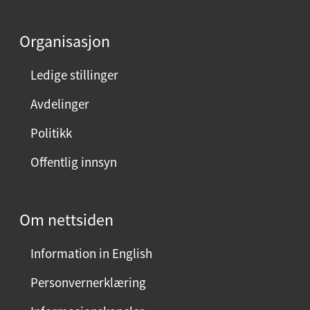
d
e
Organisasjon
n
n
Ledige stillinger
e
Avdelinger
s
i
Politikk
d
Offentlig innsyn
e
n
?
Om nettsiden
V
e
Information in English
l
g
Personvernerklæring
j