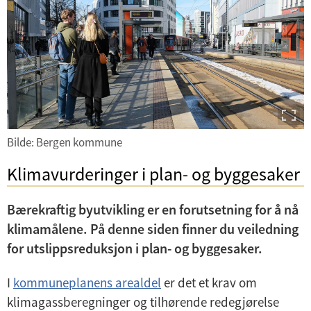
U
n
d
e
r
m
e
Bilde: Bergen kommune
n
Klimavurderinger i plan- og byggesaker
y
Bærekraftig byutvikling er en forutsetning for å nå
klimamålene. På denne siden finner du veiledning
for utslippsreduksjon i plan- og byggesaker.
I
kommuneplanens arealdel
er det et krav om
klimagassberegninger og tilhørende redegjørelse