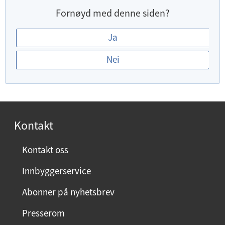
Fornøyd med denne siden?
E
Ja
r
Nei
d
u
f
o
r
Kontakt
n
ø
Kontakt oss
y
Innbyggerservice
d
m
Abonner på nyhetsbrev
e
Presserom
d