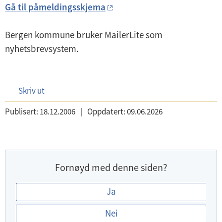
Gå til påmeldingsskjema
Bergen kommune bruker MailerLite som
nyhetsbrevsystem.
Skriv ut
Publisert:
18.12.2006
|
Oppdatert:
09.06.2026
Fornøyd med denne siden?
E
Ja
r
Nei
d