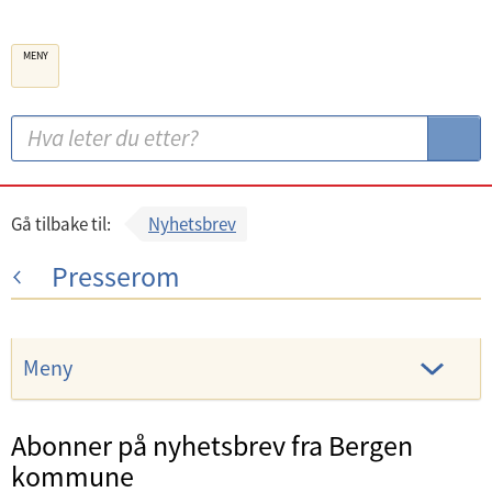
B
MENY
e
r
g
S
S
e
ø
ø
n
k
k
k
:
Gå tilbake til:
Nyhetsbrev
o
Presserom
m
m
u
Meny
n
e
Abonner på nyhetsbrev fra Bergen
kommune