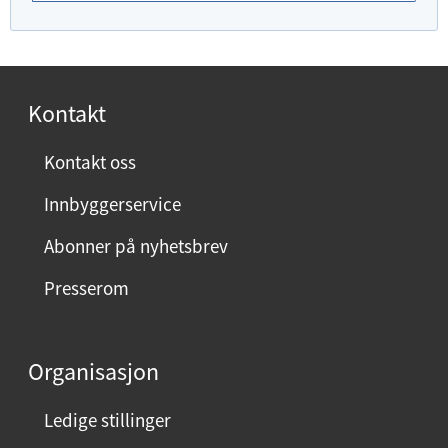
u
f
o
r
Kontakt
n
ø
Kontakt oss
y
Innbyggerservice
d
m
Abonner på nyhetsbrev
e
Presserom
d
d
e
Organisasjon
n
n
Ledige stillinger
e