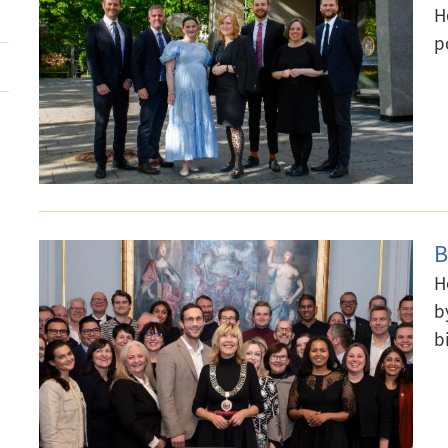
H
p
B
H
b
b