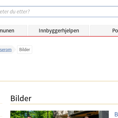
munen
Innbyggerhjelpen
Po
sserom
Bilder
Bilder
B