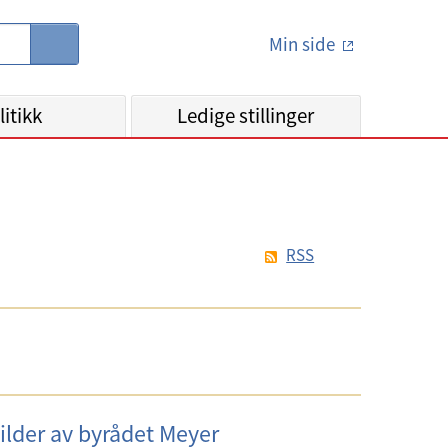
Min side
S
ø
k
litikk
Ledige stillinger
RSS
ilder av byrådet Meyer