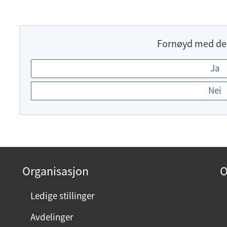
Fornøyd med de
E
Ja
r
Nei
d
u
f
o
r
n
Organisasjon
O
ø
y
Ledige stillinger
d
Avdelinger
m