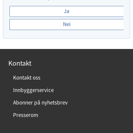
E
Ja
r
Nei
d
u
f
o
r
Kontakt
n
ø
Kontakt oss
y
Innbyggerservice
d
m
Abonner på nyhetsbrev
e
Presserom
d
d