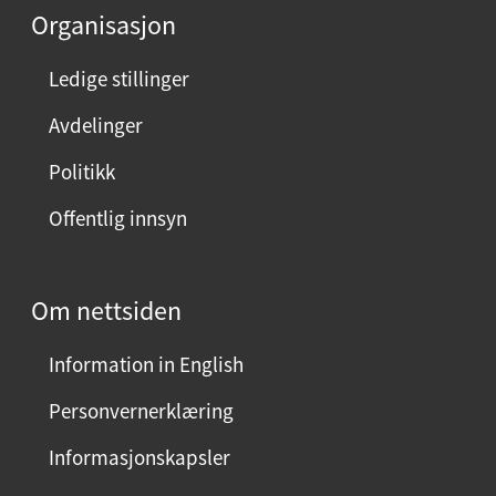
e
Organisasjon
n
n
Ledige stillinger
e
Avdelinger
s
i
Politikk
d
Offentlig innsyn
e
n
?
Om nettsiden
V
e
Information in English
l
g
Personvernerklæring
j
Informasjonskapsler
a