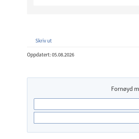
Skriv ut
Oppdatert: 05.08.2026
Fornøyd m
E
r
d
u
f