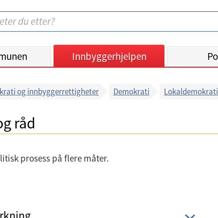
munen
Innbyggerhjelpen
Po
rati og innbyggerrettigheter
Demokrati
Lokaldemokrati
og råd
itisk prosess på flere måter.
rkning