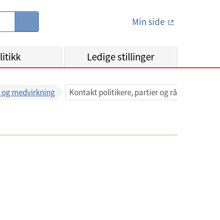
Min side
S
ø
k
litikk
Ledige stillinger
 og medvirkning
Kontakt politikere, partier og råd