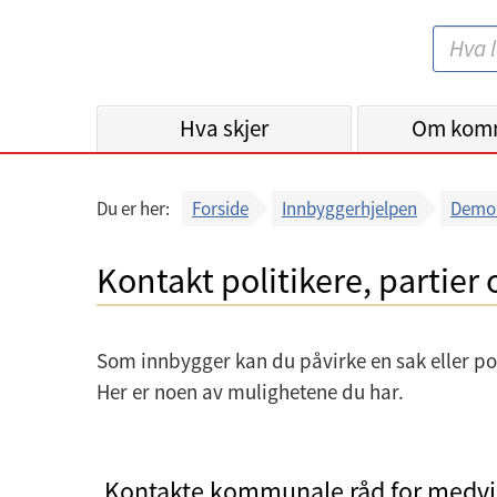
B
S
e
ø
r
k
Hva skjer
g
Om kom
:
e
n
Du er her:
Forside
Innbyggerhjelpen
Demok
k
o
Kontakt politikere, partier 
m
m
u
Som innbygger kan du påvirke en sak eller pol
n
Her er noen av mulighetene du har.
e
Kontakte kommunale råd for medvi