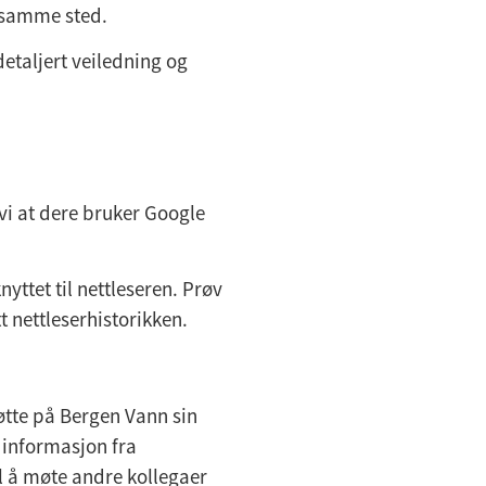
s samme sted.
detaljert veiledning og
 vi at dere bruker Google
yttet til nettleseren. Prøv
t nettleserhistorikken.
møtte på Bergen Vann sin
g informasjon fra
l å møte andre kollegaer