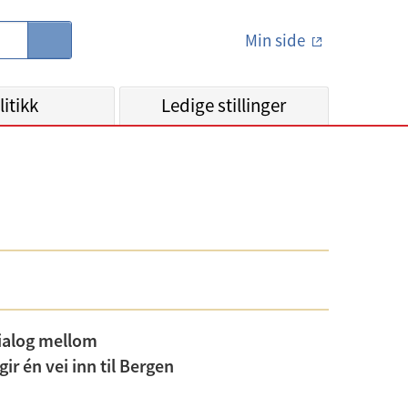
Min side
S
ø
k
litikk
Ledige stillinger
dialog mellom
r én vei inn til Bergen