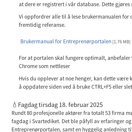
at dere er registrert i vår database. Dette gjøre
Vi oppfordrer alle til å lese brukermanualen for 
fremtidig referanse.
Brukermanual for Entreprenørportalen
p
[1.76 MB]
d
For at portalen skal fungere optimalt, anbefaler
f
Chrome som nettleser
Hvis du opplever at noe henger, kan dette være kn
å oppdatere siden ved å bruke CTRL+F5 eller slet
💧Fagdag tirsdag 18. februar 2025
Rundt 80 profesjonelle aktører fra totalt 53 firma 
fagdag i Svartediket. Det ble påfyll av erfaringer o
Entreprenørportalen, samt en hyggelig anledning ti