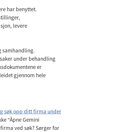
ere har benyttet.
illinger,
sjon, levere
og samhandling.
r saker under behandling
saksdokumentene er
eleidet gjennom hele
og søk opp ditt firma under
kke “Åpne Gemini
 firma ved søk? Sørger for