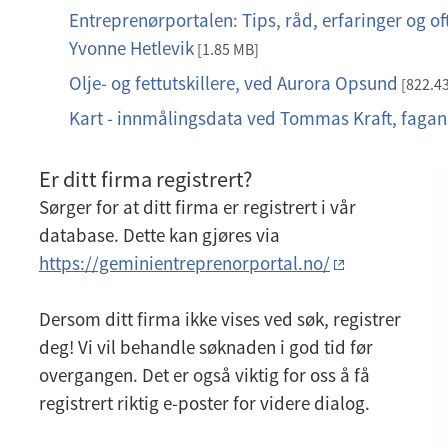
d
Entreprenørportalen: Tips, råd, erfaringer og o
p
f
Yvonne Hetlevik
d
[1.85 MB]
f
Olje- og fettutskillere, ved Aurora Opsund
p
[822.43
d
Kart - innmålingsdata ved Tommas Kraft, fagans
p
f
p
t
Er ditt firma registrert?
x
Sørger for at ditt firma er registrert i vår
database. Dette kan gjøres via
https://geminientreprenorportal.no/
Dersom ditt firma ikke vises ved søk, registrer
deg! Vi vil behandle søknaden i god tid før
overgangen. Det er også viktig for oss å få
registrert riktig e-poster for videre dialog.