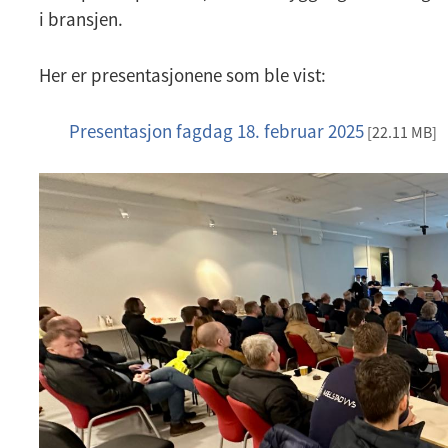
i bransjen.
Her er presentasjonene som ble vist:
Presentasjon fagdag 18. februar 2025
p
[22.11 MB]
p
t
x