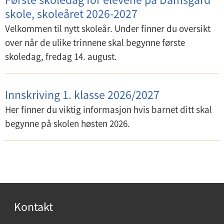
d
skole, skoleåret 2026-2027
e
Velkommen til nytt skoleår. Under finner du oversikt
r
over når de ulike trinnene skal begynne første
m
skoledag, fredag 14. august.
e
n
Innskriving 1. klasse 2026/2027
y
Her finner du viktig informasjon hvis barnet ditt skal
begynne på skolen høsten 2026.
Kontakt