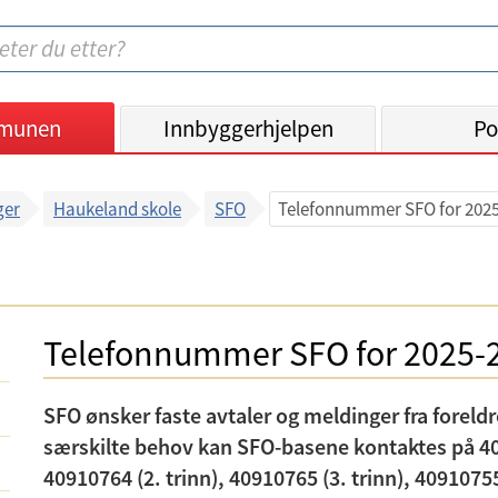
munen
Innbyggerhjelpen
Po
ger
Haukeland skole
SFO
Telefonnummer SFO for 202
Telefonnummer SFO for 2025-
SFO ønsker faste avtaler og meldinger fra foreldre
særskilte behov kan SFO-basene kontaktes på 409
40910764 (2. trinn), 40910765 (3. trinn), 40910755 