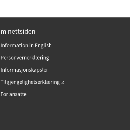
m nettsiden
Information in English
Personvernerklæring
Informasjonskapsler
Tilgjengelighetserklæring
For ansatte
F
I
L
a
n
i