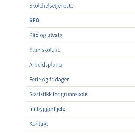
Skolehelsetjeneste
r
m
SFO
e
n
Råd og utvalg
y
Etter skoletid
Arbeidsplaner
Ferie og fridager
Statistikk for grunnskole
Innbyggerhjelp
Kontakt