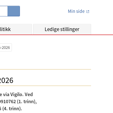
Min side
S
ø
k
litikk
Ledige stillinger
5-2026
2026
 via Vigilo. Ved
10762 (1. trinn),
(4. trinn).