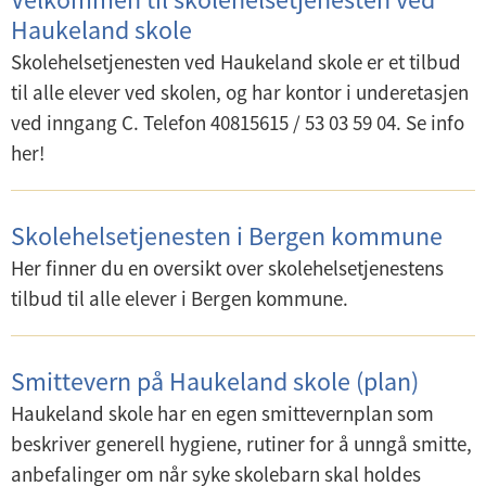
d
Haukeland skole
e
Skolehelsetjenesten ved Haukeland skole er et tilbud
r
til alle elever ved skolen, og har kontor i underetasjen
m
ved inngang C. Telefon 40815615 / 53 03 59 04. Se info
e
her!
n
y
Skolehelsetjenesten i Bergen kommune
Her finner du en oversikt over skolehelsetjenestens
tilbud til alle elever i Bergen kommune.
Smittevern på Haukeland skole (plan)
Haukeland skole har en egen smittevernplan som
beskriver generell hygiene, rutiner for å unngå smitte,
anbefalinger om når syke skolebarn skal holdes