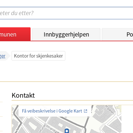
munen
Innbyggerhjelpen
Po
ger
Kontor for skjenkesaker
Kontakt
Få veibeskrivelse i Google Kart
E
-
T
p
e