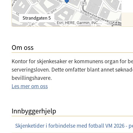
o
l
s
e
t
f
B
Strandgaten 5
:
o
e
n
s
:
ø
k
Om oss
s
a
Kontor for skjenkesaker er kommunens organ for beh
d
r
serveringsloven. Dette omfatter blant annet søknad
e
bevillingshavere.
s
Les mer om oss
s
e
:
Innbyggerhjelp
Skjenketider i forbindelse med fotball VM 2026 - peri