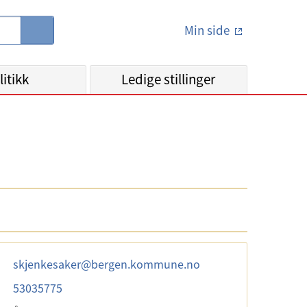
Min side
S
ø
k
litikk
Ledige stillinger
skjenkesaker
@
bergen.kommune.no
53035775