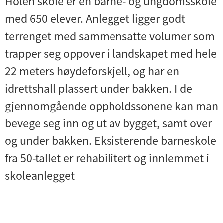
Holen skole er en barne- og ungdomsskole
e
med 650 elever. Anlegget ligger godt
n
terrenget med sammensatte volumer som
trapper seg oppover i landskapet med hele
22 meters høydeforskjell, og har en
idrettshall plassert under bakken. I de
gjennomgående oppholdssonene kan man
bevege seg inn og ut av bygget, samt over
og under bakken. Eksisterende barneskole
fra 50-tallet er rehabilitert og innlemmet i
skoleanlegget