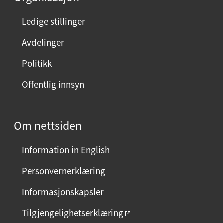
n
n
Ledige stillinger
e
Avdelinger
s
i
Politikk
d
Offentlig innsyn
e
n
?
Om nettsiden
V
e
Information in English
l
g
Personvernerklæring
j
Informasjonskapsler
a
e
Tilgjengelighetserklæring