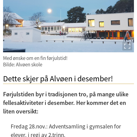
d
e
r
m
e
n
y
Med ønske om en fin førjulstid!
Bilde: Alvøen skole
Dette skjer på Alvøen i desember!
Førjulstiden byr i tradisjonen tro, på mange ulike
fellesaktiviteter i desember. Her kommer det en
liten oversikt:
Fredag 28.nov.: Adventsamling i gymsalen for
elever, i regi av 2.trinn.