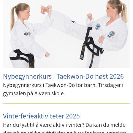
d
e
r
m
e
n
y
Nybegynnerkurs i Taekwon-Do høst 2026
Nybegynnerkurs i Taekwon-Do for barn. Tirsdager i
gymsalen på Alvøen skole.
Vinterferieaktiviteter 2025
Har du lyst til å være aktiv i vinter? Da kan du melde