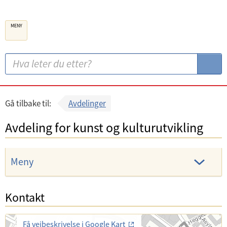
B
MENY
e
r
g
S
S
e
ø
ø
n
k
k
k
:
Gå tilbake til:
Avdelinger
o
Avdeling for kunst og kulturutvikling
m
m
u
Meny
n
e
Kontakt
Få veibeskrivelse i Google Kart