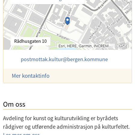
B
Rådhusgaten 10
e
s
E
postmottak.kultur
@
bergen.kommune
ø
-
k
p
s
Mer kontaktinfo
o
a
s
d
t
r
:
e
Om oss
s
s
e
Avdeling for kunst og kulturutvikling er byrådets
:
rådgiver og utførende administrasjon på kulturfeltet.