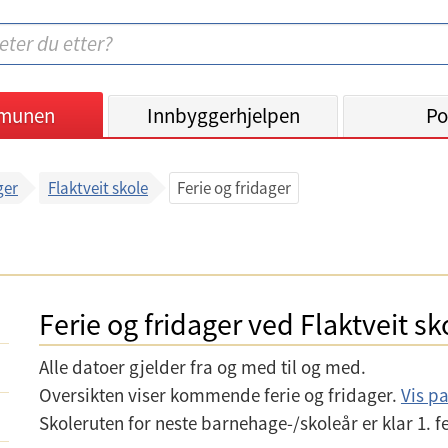
munen
Innbyggerhjelpen
Po
ger
Flaktveit skole
Ferie og fridager
Ferie og fridager ved Flaktveit sk
Alle datoer gjelder fra og med til og med.
Oversikten viser kommende ferie og fridager.
Vis pa
Skoleruten for neste barnehage-/skoleår er klar 1. f