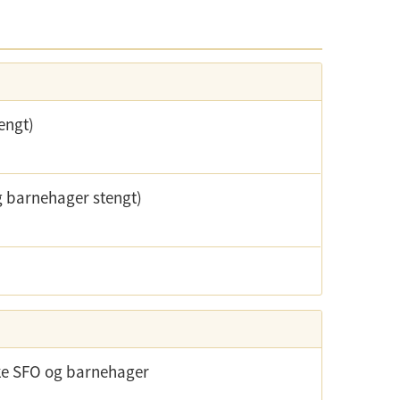
engt)
g barnehager stengt)
kke SFO og barnehager