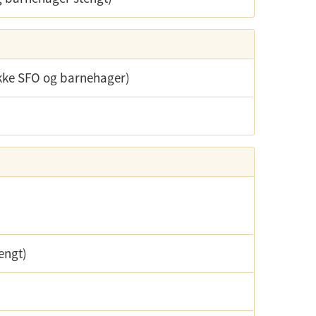
 ikke SFO og barnehager)
engt)