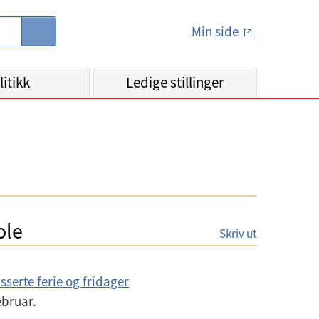
Min side
S
ø
k
litikk
Ledige stillinger
ole
Skriv ut
sserte ferie og fridager
ebruar.