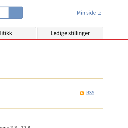
Min side
S
ø
k
litikk
Ledige stillinger
RSS
ene 3.8 - 12.8