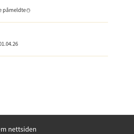
lle påmeldte⛄
01.04.26
m nettsiden