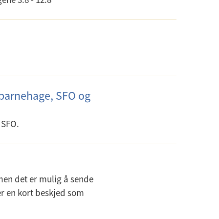
 barnehage, SFO og
å SFO.
 men det er mulig å sende
er en kort beskjed som