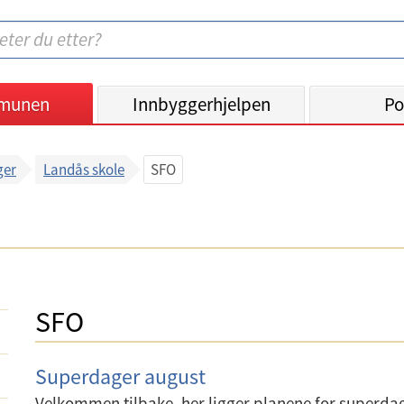
munen
Innbyggerhjelpen
Po
ger
Landås skole
SFO
SFO
Superdager august
Velkommen tilbake, her ligger planene for superdag