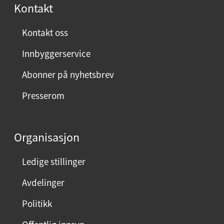
r
Kontakt
n
ø
Kontakt oss
y
Innbyggerservice
d
m
Abonner på nyhetsbrev
e
Presserom
d
d
e
Organisasjon
n
n
Ledige stillinger
e
Avdelinger
s
i
Politikk
d