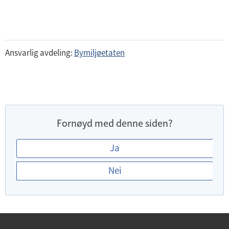
Ansvarlig avdeling:
Bymiljøetaten
Fornøyd med denne siden?
E
Ja
r
Nei
d
u
f
o