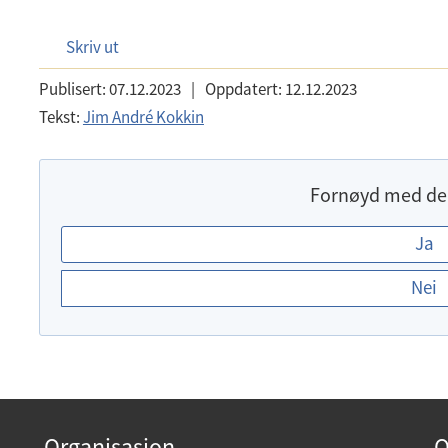
f
Skriv ut
Publisert:
07.12.2023
|
Oppdatert:
12.12.2023
Tekst:
Jim André Kokkin
Fornøyd med de
E
Ja
r
Nei
d
u
f
o
r
n
Organisasjon
O