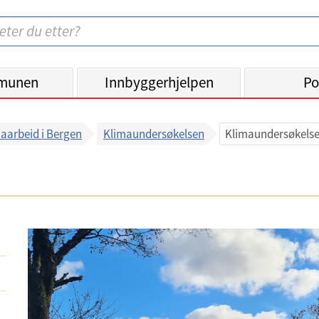
munen
Innbyggerhjelpen
Po
aarbeid i Bergen
Klimaundersøkelsen
Klimaundersøkelse