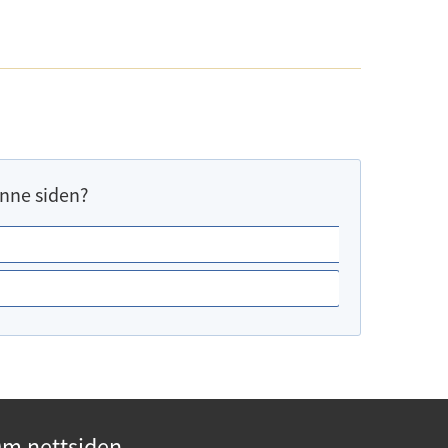
nne siden?
m nettsiden