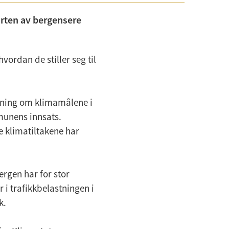
arten av bergensere
ordan de stiller seg til
tning om klimamålene i
mmunens innsats.
 klimatiltakene har
rgen har for stor
 i trafikkbelastningen i
k.