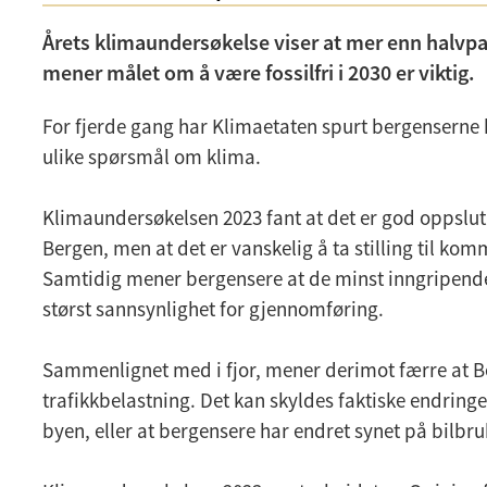
Årets klimaundersøkelse viser at mer enn halvp
mener målet om å være fossilfri i 2030 er viktig.
For fjerde gang har Klimaetaten spurt bergenserne hv
ulike spørsmål om klima.
Klimaundersøkelsen 2023 fant at det er god oppslu
Bergen, men at det er vanskelig å ta stilling til ko
Samtidig mener bergensere at de minst inngripende
størst sannsynlighet for gjennomføring.
Sammenlignet med i fjor, mener derimot færre at Be
trafikkbelastning. Det kan skyldes faktiske endringer
byen, eller at bergensere har endret synet på bilbru