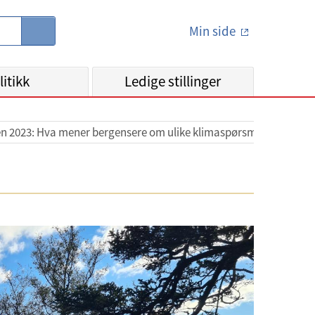
Min side
S
ø
k
litikk
Ledige stillinger
n 2023: Hva mener bergensere om ulike klimaspørsmål?