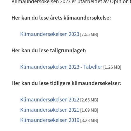
Klimaundersøkelsen 2023 er utarbeidet av Opinion 
Her kan du lese årets klimaundersøkelse:
Klimaundersøkelsen 2023
p
[7.55 MB]
d
Her kan du lese tallgrunnlaget:
f
Klimaundersøkelsen 2023 - Tabeller
x
[1.26 MB]
l
Her kan du lese tidligere klimaundersøkelser:
s
x
Klimaundersøkelsen 2022
p
[2.66 MB]
d
Klimaundersøkelsen 2021
p
[1.69 MB]
f
d
Klimaundersøkelsen 2019
p
[3.28 MB]
f
d