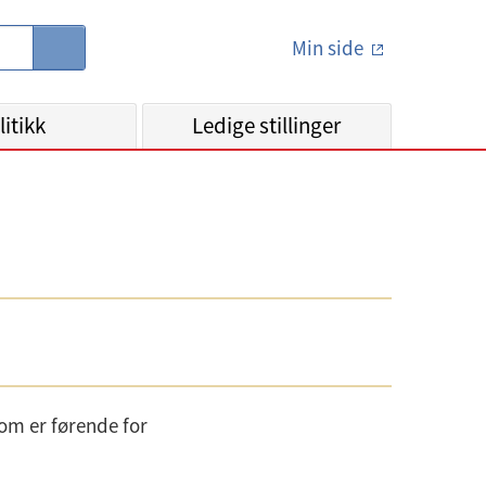
Min side
S
ø
k
litikk
Ledige stillinger
som er førende for