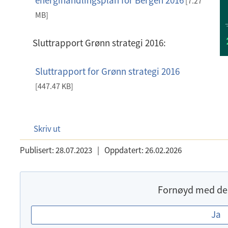
energihandlingsplan for Bergen 2016
d
[7.27
f
MB]
Sluttrapport Grønn strategi 2016:
Sluttrapport for Grønn strategi 2016
p
d
[447.47 KB]
f
Skriv ut
Publisert:
28.07.2023
|
Oppdatert:
26.02.2026
Fornøyd med de
E
Ja
r