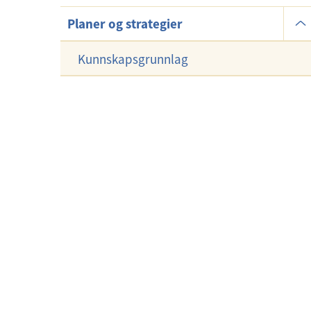
U
Planer og strategier
n
d
Kunnskapsgrunnlag
e
r
m
e
n
y