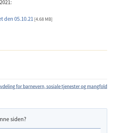
2021:
t den 05.10.21
[4.68 MB]
deling for barnevern, sosiale tjenester og mangfold
nne siden?