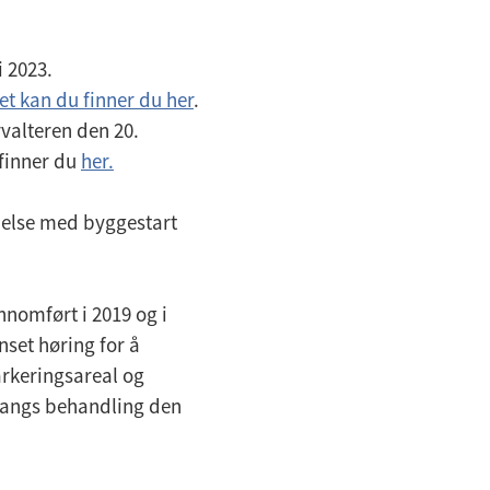
 2023.
et kan du finner du her
.
rvalteren den 20.
 finner du
her.
delse med byggestart
nnomført i 2019 og i
set høring for å
rkeringsareal og
. gangs behandling den