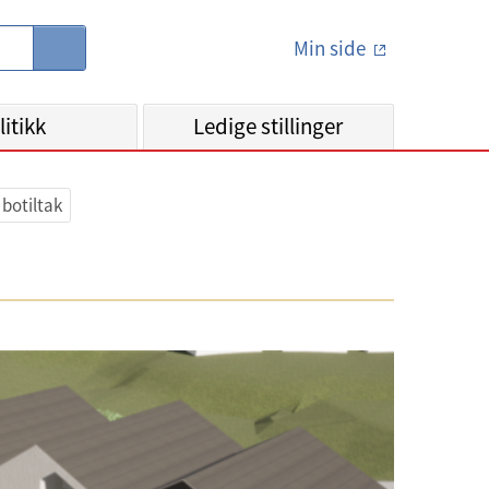
Min side
S
ø
k
litikk
Ledige stillinger
botiltak