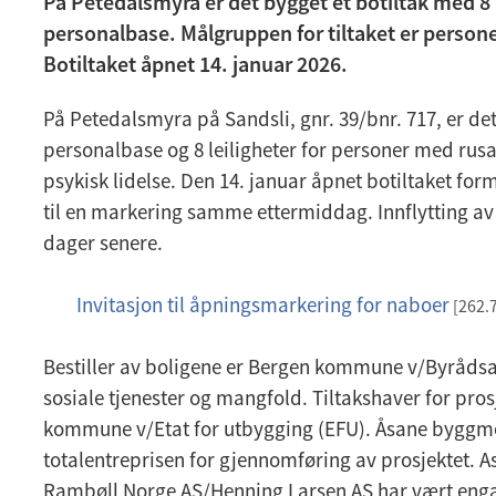
På Petedalsmyra er det bygget et botiltak med 8 
personalbase. Målgruppen for tiltaket er person
Botiltaket åpnet 14. januar 2026.
På Petedalsmyra på Sandsli, gnr. 39/bnr. 717, er de
personalbase og 8 leiligheter for personer med rus
psykisk lidelse. Den 14. januar åpnet botiltaket form
til en markering samme ettermiddag. Innflytting av
dager senere.
Invitasjon til åpningsmarkering for naboer
p
[262.
d
Bestiller av boligene er Bergen kommune v/Byrådsa
f
sosiale tjenester og mangfold. Tiltakshaver for pros
kommune v/Etat for utbygging (EFU). Åsane byggme
totalentreprisen for gjennomføring av prosjektet. A
Rambøll Norge AS/Henning Larsen AS har vært eng