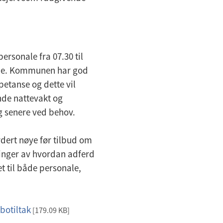
ersonale fra 07.30 til
gene. Kommunen har god
etanse og dette vil
nde nattevakt og
og senere ved behov.
urdert nøye før tilbud om
eringer av hvordan adferd
et til både personale,
botiltak
[179.09 KB]