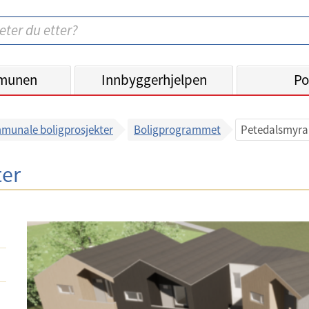
munen
Innbyggerhjelpen
Po
munale boligprosjekter
Boligprogrammet
Petedalsmyra 
ter