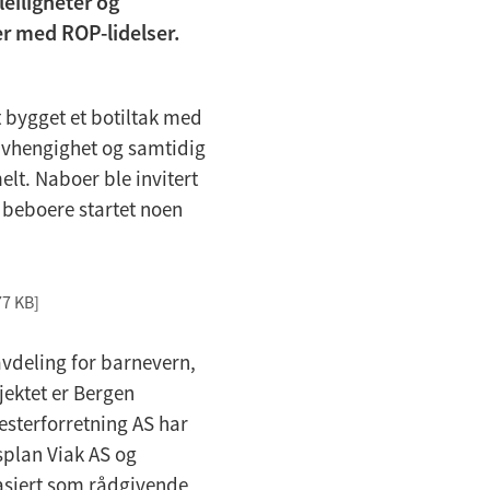
leiligheter og
er med ROP-lidelser.
t bygget et botiltak med
avhengighet og samtidig
elt. Naboer ble invitert
 beboere startet noen
77 KB]
vdeling for barnevern,
jektet er Bergen
sterforretning AS har
splan Viak AS og
asjert som rådgivende