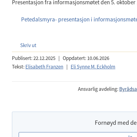
Presentasjon fra informasjonsmøtet den 5. oktober 
Petedalsmyra- presentasjon i informasjonsmøte
p
d
f
Skriv ut
Publisert:
22.12.2025
|
Oppdatert:
10.06.2026
Tekst:
Elisabeth Franzen
|
Eli Synne M. Eckholm
Ansvarlig avdeling:
Byrådsav
Fornøyd med de
E