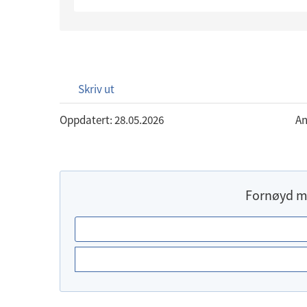
Skriv ut
Oppdatert: 28.05.2026
An
Fornøyd m
E
r
d
u
f