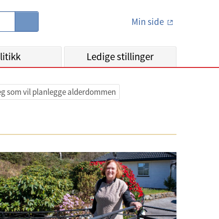
Min side
S
ø
k
litikk
Ledige stillinger
deg som vil planlegge alderdommen