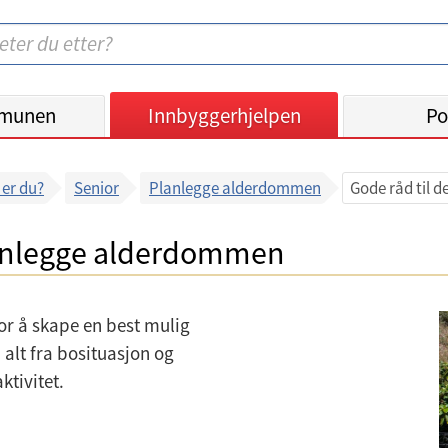
munen
Innbyggerhjelpen
Po
er du?
Senior
Planlegge alderdommen
Gode råd til 
planlegge alderdommen
or å skape en best mulig
alt fra bosituasjon og
aktivitet.