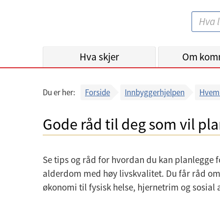
B
S
e
ø
r
k
Hva skjer
g
Om kom
:
e
n
Du er her:
Forside
Innbyggerhjelpen
Hvem 
k
o
Gode råd til deg som vil 
m
m
u
Se tips og råd for hvordan du kan planlegge f
n
alderdom med høy livskvalitet. Du får råd om 
e
økonomi til fysisk helse, hjernetrim og sosial 