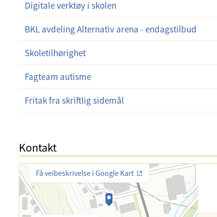
Digitale verktøy i skolen
BKL avdeling Alternativ arena - endagstilbud
Skoletilhørighet
Fagteam autisme
Fritak fra skriftlig sidemål
Kontakt
Få veibeskrivelse i Google Kart
K
o
T
n
e
t
l