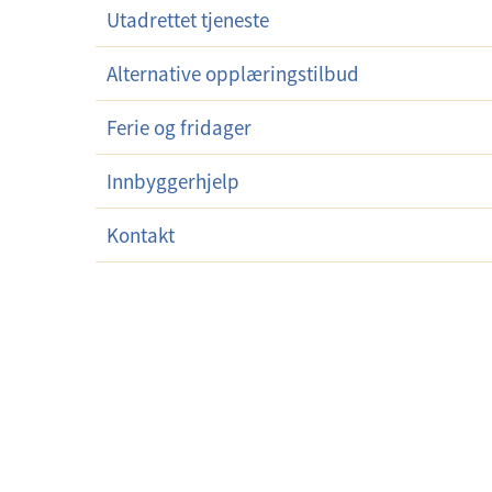
d
Utadrettet tjeneste
e
Alternative opplæringstilbud
r
m
Ferie og fridager
e
n
Innbyggerhjelp
y
Kontakt