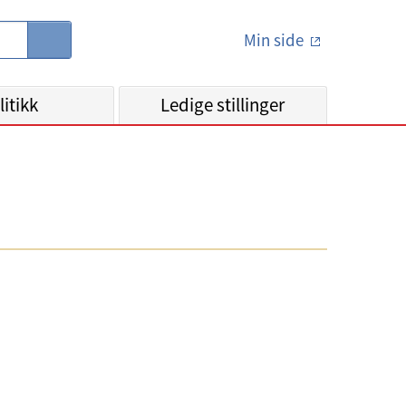
Min side
S
ø
k
litikk
Ledige stillinger