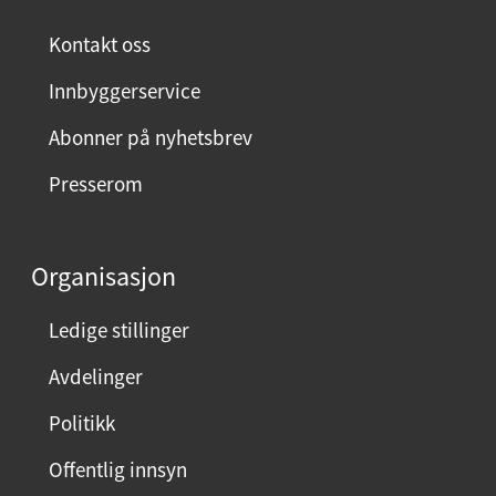
e
Kontakt oss
r
m
U
Innbyggerservice
e
n
Abonner på nyhetsbrev
n
d
y
e
Presserom
r
m
e
Organisasjon
n
Ledige stillinger
y
Avdelinger
Politikk
Offentlig innsyn