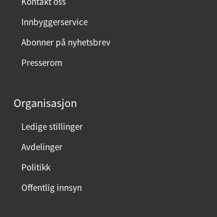
Kontakt oss
y
Innbyggerservice
d
m
Abonner på nyhetsbrev
e
Presserom
d
d
e
Organisasjon
n
n
Ledige stillinger
e
Avdelinger
s
i
Politikk
d
Offentlig innsyn
e
n
?