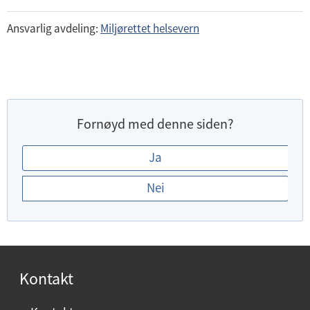
Ansvarlig avdeling:
Miljørettet helsevern
Fornøyd med denne siden?
E
Ja
r
Nei
d
u
f
o
r
Kontakt
n
ø