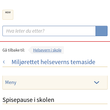
B
MENY
e
r
g
S
S
e
ø
ø
n
k
k
k
:
Gå tilbake til:
Helsevern i skole
o
Miljørettet helseverns temaside
m
m
u
Meny
n
e
Spisepause i skolen