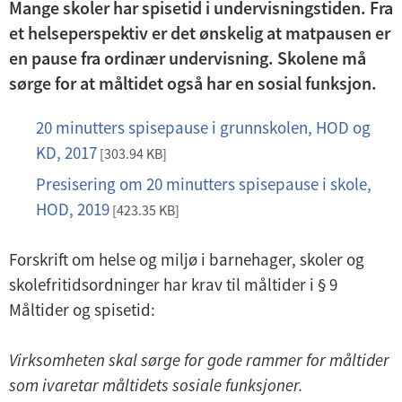
Mange skoler har spisetid i undervisningstiden. Fra
et helseperspektiv er det ønskelig at matpausen er
en pause fra ordinær undervisning. Skolene må
sørge for at måltidet også har en sosial funksjon.
20 minutters spisepause i grunnskolen, HOD og
p
KD, 2017
d
[303.94 KB]
f
Presisering om 20 minutters spisepause i skole,
p
HOD, 2019
d
[423.35 KB]
f
Forskrift om helse og miljø i barnehager, skoler og
skolefritidsordninger har krav til måltider i § 9
Måltider og spisetid:
Virksomheten skal sørge for gode rammer for måltider
som ivaretar måltidets sosiale funksjoner.